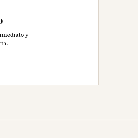
o
inmediato y
ta.