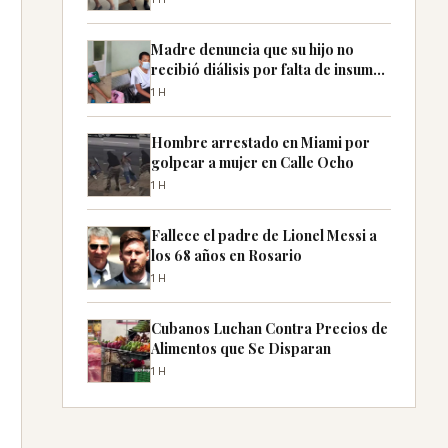
Madre denuncia que su hijo no
recibió diálisis por falta de insumos
en Cuba
1H
Hombre arrestado en Miami por
golpear a mujer en Calle Ocho
1H
Fallece el padre de Lionel Messi a
los 68 años en Rosario
1H
Cubanos Luchan Contra Precios de
Alimentos que Se Disparan
1H