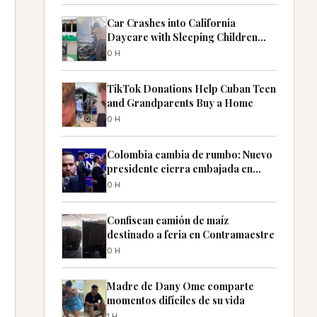
Car Crashes into California
Daycare with Sleeping Children
Inside
0H
TikTok Donations Help Cuban Teen
and Grandparents Buy a Home
0H
Colombia cambia de rumbo: Nuevo
presidente cierra embajada en
Cuba
0H
Confiscan camión de maíz
destinado a feria en Contramaestre
0H
Madre de Dany Ome comparte
momentos difíciles de su vida
1H