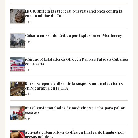
EE.UU. aprieta las tuercas: Nuevas sanciones contra la
cúpula militar de Cuba
4H
Cubano en Estado Crítico por Explosión en Monterrey
4H
¡Cuidado! Estafadores Ofrecen Paroles Falsos a Cubanos
con I-220A
4H
Brasil se opone a discutir la suspensión de elecciones
en Nicaragua en la OEA
4H
Brasil envía toneladas de medicinas a Cuba para paliar
escasez
6H
Activista cubano lleva 50 días en huelga de hambre por
presos políticos