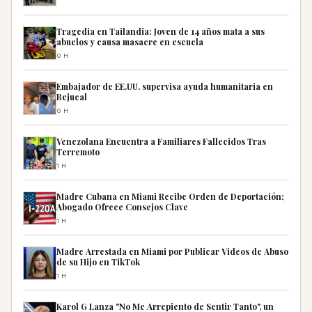
Tragedia en Tailandia: Joven de 14 años mata a sus
abuelos y causa masacre en escuela
0H
Embajador de EE.UU. supervisa ayuda humanitaria en
Bejucal
0H
Venezolana Encuentra a Familiares Fallecidos Tras
Terremoto
1H
Madre Cubana en Miami Recibe Orden de Deportación;
Abogado Ofrece Consejos Clave
1H
Madre Arrestada en Miami por Publicar Videos de Abuso
de su Hijo en TikTok
1H
Karol G Lanza "No Me Arrepiento de Sentir Tanto", un