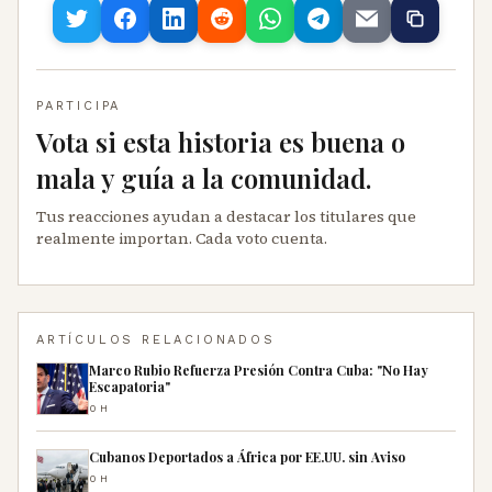
PARTICIPA
Vota si esta historia es buena o
mala y guía a la comunidad.
Tus reacciones ayudan a destacar los titulares que
realmente importan. Cada voto cuenta.
ARTÍCULOS RELACIONADOS
Marco Rubio Refuerza Presión Contra Cuba: "No Hay
Escapatoria"
0H
Cubanos Deportados a África por EE.UU. sin Aviso
0H