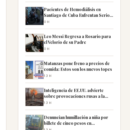
Pacientes de Hemodiálisis en
Santiago de Cuba Enfrentan Serios
Problemas
0H
Leo Messi Regresa a Rosario para
el Velorio de su Padre
0H
Matanzas pone freno a precios de
comida: Estos son los nuevos topes
13H
Inteligencia de EE.UU. advierte
sobre provocaciones rusas a la
OTAN
13H
Denuncian humillación a niña por
billete de cinco pesos en
Cienfuegos
13H