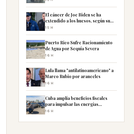
El cáncer de Joe Biden se ha
extendido a los huesos, según su
hijo Hunter
15H
Puerto Rico Sufre Racionamiento
de Agua por Sequía Severa
16H
Lula llama "antilatinoamericano" a
Marco Rubio por aranceles
16H
Cuba amplía beneficios fiscales
para impulsar las energías
renovables
16H