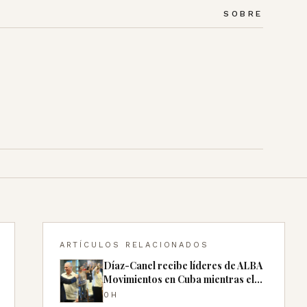
SOBRE
ARTÍCULOS RELACIONADOS
Díaz-Canel recibe líderes de ALBA
Movimientos en Cuba mientras el
país sufre apagones
0H