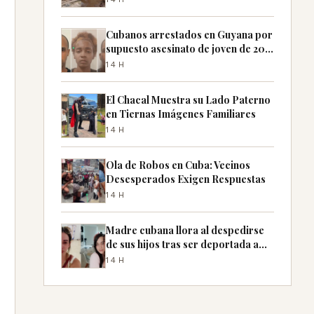
Cubanos arrestados en Guyana por
supuesto asesinato de joven de 20
años
14H
El Chacal Muestra su Lado Paterno
en Tiernas Imágenes Familiares
14H
Ola de Robos en Cuba: Vecinos
Desesperados Exigen Respuestas
14H
Madre cubana llora al despedirse
de sus hijos tras ser deportada a
México
14H