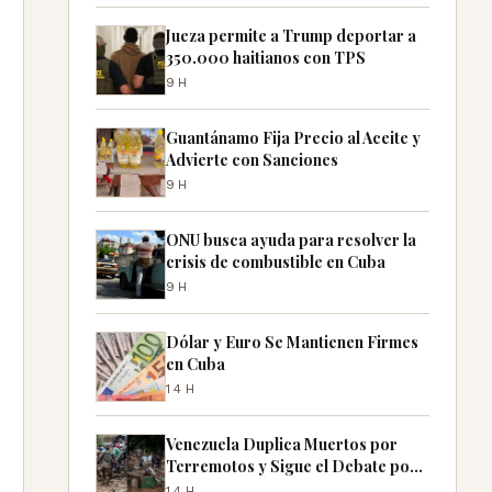
Jueza permite a Trump deportar a
350.000 haitianos con TPS
9H
Guantánamo Fija Precio al Aceite y
Advierte con Sanciones
9H
ONU busca ayuda para resolver la
crisis de combustible en Cuba
9H
Dólar y Euro Se Mantienen Firmes
en Cuba
14H
Venezuela Duplica Muertos por
Terremotos y Sigue el Debate por
Desaparecidos
14H