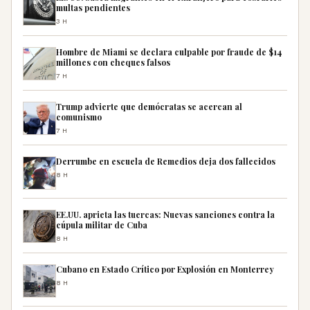
multas pendientes
3H
Hombre de Miami se declara culpable por fraude de $14
millones con cheques falsos
7H
Trump advierte que demócratas se acercan al
comunismo
7H
Derrumbe en escuela de Remedios deja dos fallecidos
8H
EE.UU. aprieta las tuercas: Nuevas sanciones contra la
cúpula militar de Cuba
8H
Cubano en Estado Crítico por Explosión en Monterrey
8H