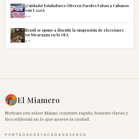
¡Cuidado! Estafadores Ofrecen Paroles Falsos a Cubanos
con I-220A
8H
Brasil se opone a discutir la suspensión de elecciones
en Nicaragua en la OEA
8H
El Miamero
Noticias con sabor Miami: contexto rapido, fuentes claras y
foco editorial en lo que mueve la ciudad.
PORTADA
DESTACADAS
ACERCA