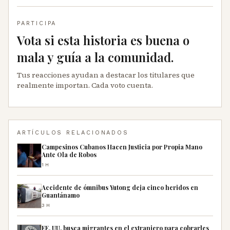
PARTICIPA
Vota si esta historia es buena o
mala y guía a la comunidad.
Tus reacciones ayudan a destacar los titulares que
realmente importan. Cada voto cuenta.
ARTÍCULOS RELACIONADOS
Campesinos Cubanos Hacen Justicia por Propia Mano
Ante Ola de Robos
1H
Accidente de ómnibus Yutong deja cinco heridos en
Guantánamo
3H
EE. UU. busca migrantes en el extranjero para cobrarles