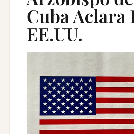
Cuba Aclara 
EE.UU.