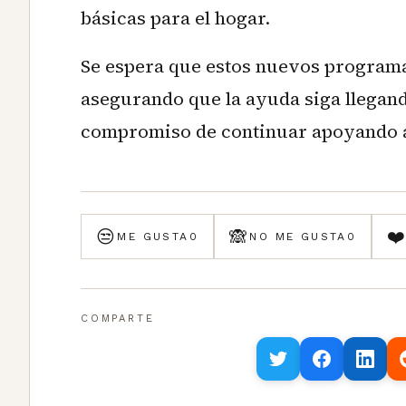
básicas para el hogar.
Se espera que estos nuevos programa
asegurando que la ayuda siga llegan
compromiso de continuar apoyando a
😒
🙈
❤
ME GUSTA
0
NO ME GUSTA
0
COMPARTE