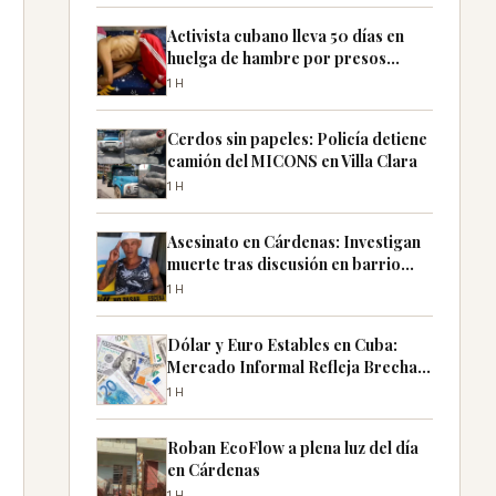
Activista cubano lleva 50 días en
huelga de hambre por presos
políticos
1H
Cerdos sin papeles: Policía detiene
camión del MICONS en Villa Clara
1H
Asesinato en Cárdenas: Investigan
muerte tras discusión en barrio
Refinería
1H
Dólar y Euro Estables en Cuba:
Mercado Informal Refleja Brecha
Cambiaria
1H
Roban EcoFlow a plena luz del día
en Cárdenas
1H