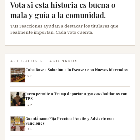
Vota si esta historia es buena o
mala y guía a la comunidad.
Tus reacciones ayudan a destacar los titulares que
realmente importan. Cada voto cuenta.
ARTÍCULOS RELACIONADOS
Cuba Busca Solución a la Escasez con Nuevos Mercados
12H
Jueza permite a Trump deportar a 350.000 haitianos con
TPS
12H
Guantánamo Fija Precio al Aceite y Advierte con
Sanciones
12H