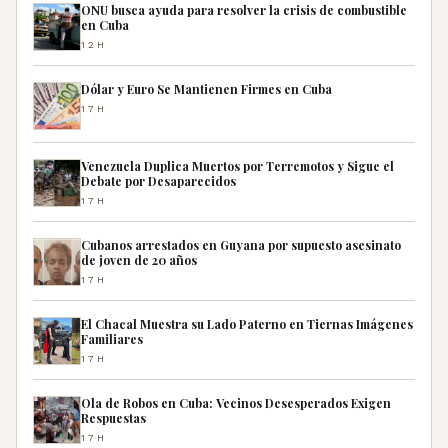
ONU busca ayuda para resolver la crisis de combustible
en Cuba
12H
Dólar y Euro Se Mantienen Firmes en Cuba
17H
Venezuela Duplica Muertos por Terremotos y Sigue el
Debate por Desaparecidos
17H
Cubanos arrestados en Guyana por supuesto asesinato
de joven de 20 años
17H
El Chacal Muestra su Lado Paterno en Tiernas Imágenes
Familiares
17H
Ola de Robos en Cuba: Vecinos Desesperados Exigen
Respuestas
17H