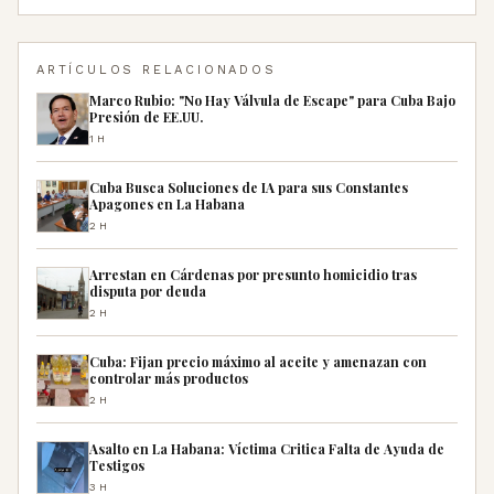
ARTÍCULOS RELACIONADOS
Marco Rubio: "No Hay Válvula de Escape" para Cuba Bajo
Presión de EE.UU.
1H
Cuba Busca Soluciones de IA para sus Constantes
Apagones en La Habana
2H
Arrestan en Cárdenas por presunto homicidio tras
disputa por deuda
2H
Cuba: Fijan precio máximo al aceite y amenazan con
controlar más productos
2H
Asalto en La Habana: Víctima Critica Falta de Ayuda de
Testigos
3H