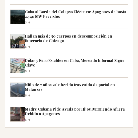
Cuba al Borde del Colapso Eléctrico: Apagones de hasta
2.340 MW Previstos
3H
Hallan más de 50 cuerpos en descomposición en
funeraria de Chicago
5H
Dólar y Euro Estables en Cuba, Mercado Informal Sigue
Clave
5H
Niño de 7 años sale herido tras caída de portal en
Matanzas
5H
Madre Cubana Pide Ayuda por Hijos Durmiendo Afuera
Debido a Apagones
5H