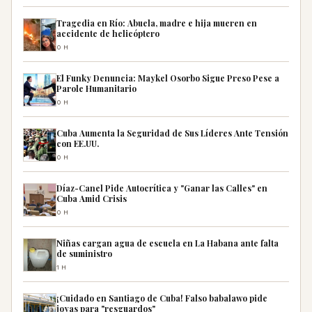
Tragedia en Río: Abuela, madre e hija mueren en
accidente de helicóptero
0H
El Funky Denuncia: Maykel Osorbo Sigue Preso Pese a
Parole Humanitario
0H
Cuba Aumenta la Seguridad de Sus Líderes Ante Tensión
con EE.UU.
0H
Díaz-Canel Pide Autocrítica y "Ganar las Calles" en
Cuba Amid Crisis
0H
Niñas cargan agua de escuela en La Habana ante falta
de suministro
1H
¡Cuidado en Santiago de Cuba! Falso babalawo pide
joyas para "resguardos"