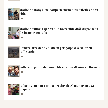
Madre de Dany Ome comparte momentos difíciles de su
vida
1H
Madre denuncia que su hijo no recibió diálisis por falta
de insumos en Cuba
1H
Hombre arrestado en Miami por golpear a mujer en
Calle Ocho
1H
Fallece el padre de Lionel Messi a los 68 años en Rosario
1H
Cubanos Luchan Contra Precios de Alimentos que Se
Disparan
1H