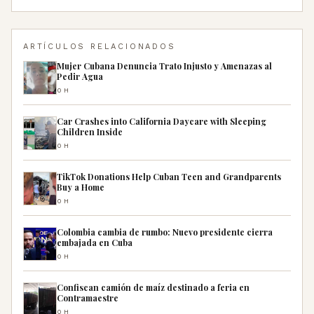
ARTÍCULOS RELACIONADOS
Mujer Cubana Denuncia Trato Injusto y Amenazas al
Pedir Agua
0H
Car Crashes into California Daycare with Sleeping
Children Inside
0H
TikTok Donations Help Cuban Teen and Grandparents
Buy a Home
0H
Colombia cambia de rumbo: Nuevo presidente cierra
embajada en Cuba
0H
Confiscan camión de maíz destinado a feria en
Contramaestre
0H