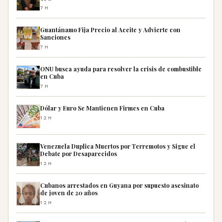
7H
Guantánamo Fija Precio al Aceite y Advierte con
Sanciones
7H
ONU busca ayuda para resolver la crisis de combustible
en Cuba
7H
Dólar y Euro Se Mantienen Firmes en Cuba
12H
Venezuela Duplica Muertos por Terremotos y Sigue el
Debate por Desaparecidos
12H
Cubanos arrestados en Guyana por supuesto asesinato
de joven de 20 años
12H