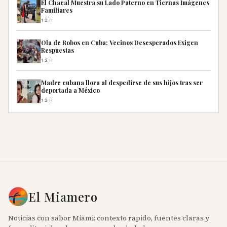
El Chacal Muestra su Lado Paterno en Tiernas Imágenes
Familiares
12H
Ola de Robos en Cuba: Vecinos Desesperados Exigen
Respuestas
12H
Madre cubana llora al despedirse de sus hijos tras ser
deportada a México
12H
El Miamero
Noticias con sabor Miami: contexto rapido, fuentes claras y