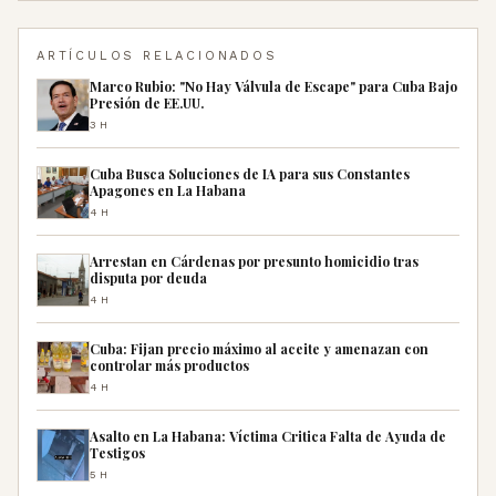
ARTÍCULOS RELACIONADOS
Marco Rubio: "No Hay Válvula de Escape" para Cuba Bajo
Presión de EE.UU.
3H
Cuba Busca Soluciones de IA para sus Constantes
Apagones en La Habana
4H
Arrestan en Cárdenas por presunto homicidio tras
disputa por deuda
4H
Cuba: Fijan precio máximo al aceite y amenazan con
controlar más productos
4H
Asalto en La Habana: Víctima Critica Falta de Ayuda de
Testigos
5H