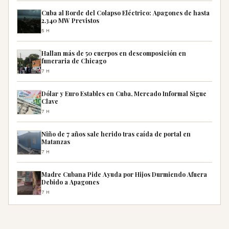
Cuba al Borde del Colapso Eléctrico: Apagones de hasta
2.340 MW Previstos
5H
Hallan más de 50 cuerpos en descomposición en
funeraria de Chicago
7H
Dólar y Euro Estables en Cuba, Mercado Informal Sigue
Clave
7H
Niño de 7 años sale herido tras caída de portal en
Matanzas
7H
Madre Cubana Pide Ayuda por Hijos Durmiendo Afuera
Debido a Apagones
7H