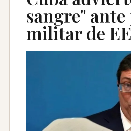
sangre" ante 
militar de E