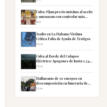
Cuba: Fijan precio máximo al aceite
y amenazan con controlar más
productos
9H
Asalto en La Habana: Víctima
Critica Falta de Ayuda de Testigos
10H
Cuba al Borde del Colapso
Eléctrico: Apagones de hasta 2.340
MW Previstos
10H
Hallan más de 50 cuerpos en
descomposición en funeraria de
Chicago
12H