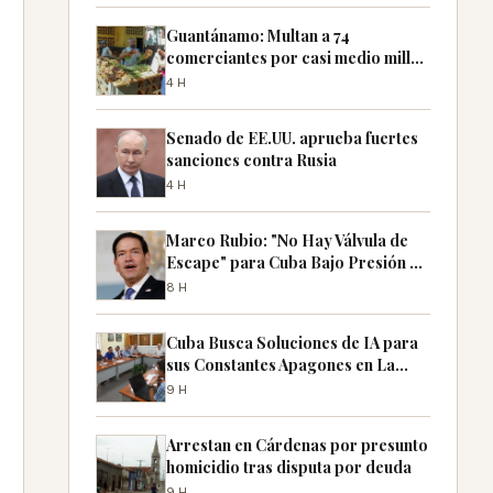
Guantánamo: Multan a 74
comerciantes por casi medio millón
de pesos por especulación
4H
Senado de EE.UU. aprueba fuertes
sanciones contra Rusia
4H
Marco Rubio: "No Hay Válvula de
Escape" para Cuba Bajo Presión de
EE.UU.
8H
Cuba Busca Soluciones de IA para
sus Constantes Apagones en La
Habana
9H
Arrestan en Cárdenas por presunto
homicidio tras disputa por deuda
9H