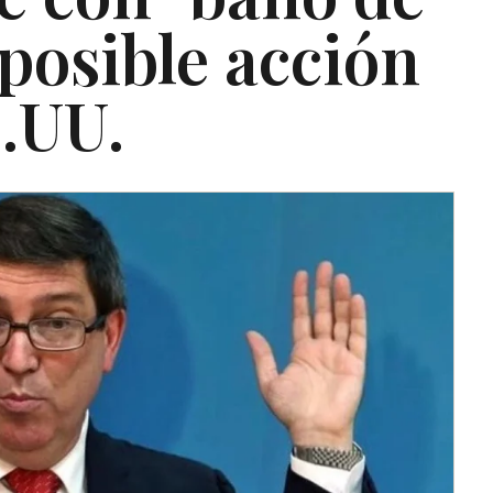
posible acción
E.UU.