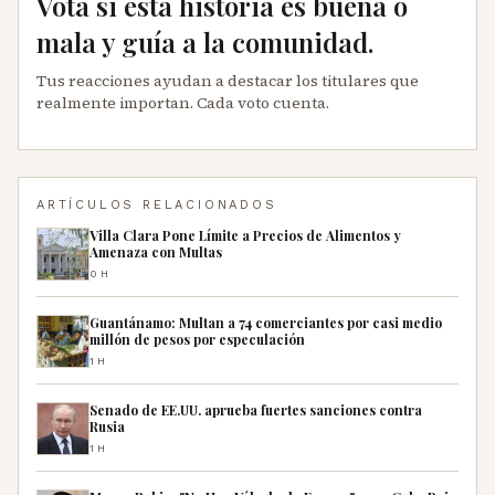
Vota si esta historia es buena o
mala y guía a la comunidad.
Tus reacciones ayudan a destacar los titulares que
realmente importan. Cada voto cuenta.
ARTÍCULOS RELACIONADOS
Villa Clara Pone Límite a Precios de Alimentos y
Amenaza con Multas
0H
Guantánamo: Multan a 74 comerciantes por casi medio
millón de pesos por especulación
1H
Senado de EE.UU. aprueba fuertes sanciones contra
Rusia
1H