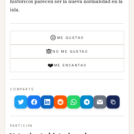
históricos parecen ser la nueva normalidad en la
isla.
😒
ME GUSTA
0
🙈
NO ME GUSTA
0
❤️
ME ENCANTA
0
COMPARTE
PARTICIPA