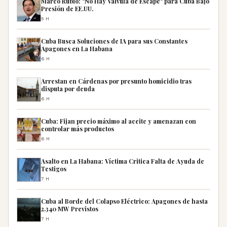
Marco Rubio: "No Hay Válvula de Escape" para Cuba Bajo
Presión de EE.UU.
5H
Cuba Busca Soluciones de IA para sus Constantes
Apagones en La Habana
6H
Arrestan en Cárdenas por presunto homicidio tras
disputa por deuda
6H
Cuba: Fijan precio máximo al aceite y amenazan con
controlar más productos
6H
Asalto en La Habana: Víctima Critica Falta de Ayuda de
Testigos
7H
Cuba al Borde del Colapso Eléctrico: Apagones de hasta
2.340 MW Previstos
7H