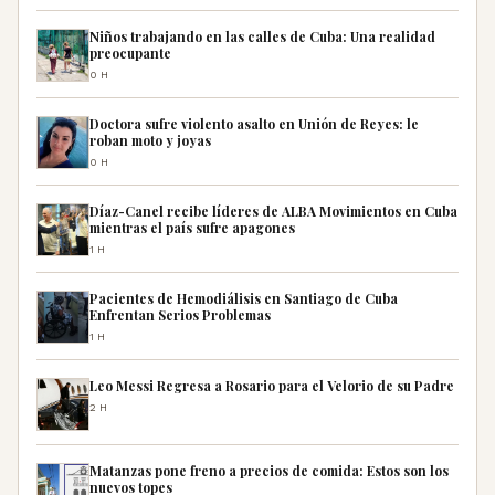
Niños trabajando en las calles de Cuba: Una realidad
preocupante
0H
Doctora sufre violento asalto en Unión de Reyes: le
roban moto y joyas
0H
Díaz-Canel recibe líderes de ALBA Movimientos en Cuba
mientras el país sufre apagones
1H
Pacientes de Hemodiálisis en Santiago de Cuba
Enfrentan Serios Problemas
1H
Leo Messi Regresa a Rosario para el Velorio de su Padre
2H
Matanzas pone freno a precios de comida: Estos son los
nuevos topes