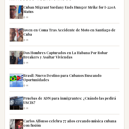
Cuban Migrant Yordany Ends Hunger Strike for I-220A
Status
0H
Joven en Coma Tras Accidente de Moto en Santiago de
Cuba
0H
Dos Hombres Capturados en La Habana Por Robar
Breakers y Asaltar Viviendas
0H
Brasil: Nuevo Destino para Cubanos Buscando
Oportunidades
0H
Pruebas de ADN para inmigrantes: ¿Cuándo las pedirá
USCIS?
0H
Carlos Alfonso celebra 77 años creando música cubana
con fusión