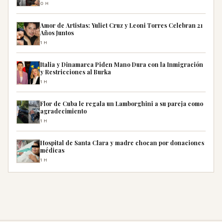
0H
Amor de Artistas: Yuliet Cruz y Leoni Torres Celebran 21
Años Juntos
1H
Italia y Dinamarca Piden Mano Dura con la Inmigración
y Restricciones al Burka
1H
Flor de Cuba le regala un Lamborghini a su pareja como
agradecimiento
1H
Hospital de Santa Clara y madre chocan por donaciones
médicas
1H