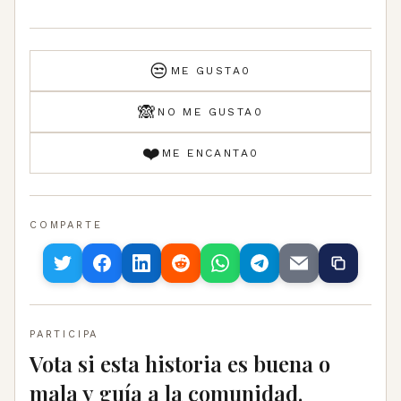
😒
ME GUSTA
0
🙈
NO ME GUSTA
0
❤️
ME ENCANTA
0
COMPARTE
PARTICIPA
Vota si esta historia es buena o
mala y guía a la comunidad.