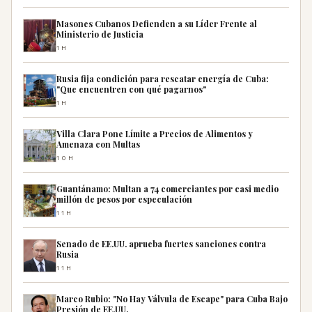
Masones Cubanos Defienden a su Líder Frente al
Ministerio de Justicia
1H
Rusia fija condición para rescatar energía de Cuba:
"Que encuentren con qué pagarnos"
1H
Villa Clara Pone Límite a Precios de Alimentos y
Amenaza con Multas
10H
Guantánamo: Multan a 74 comerciantes por casi medio
millón de pesos por especulación
11H
Senado de EE.UU. aprueba fuertes sanciones contra
Rusia
11H
Marco Rubio: "No Hay Válvula de Escape" para Cuba Bajo
Presión de EE.UU.