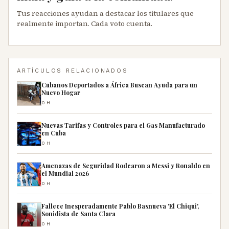
Tus reacciones ayudan a destacar los titulares que
realmente importan. Cada voto cuenta.
ARTÍCULOS RELACIONADOS
Cubanos Deportados a África Buscan Ayuda para un
Nuevo Hogar
0H
Nuevas Tarifas y Controles para el Gas Manufacturado
en Cuba
0H
Amenazas de Seguridad Rodearon a Messi y Ronaldo en
el Mundial 2026
0H
Fallece Inesperadamente Pablo Basnueva 'El Chiqui',
Sonidista de Santa Clara
0H