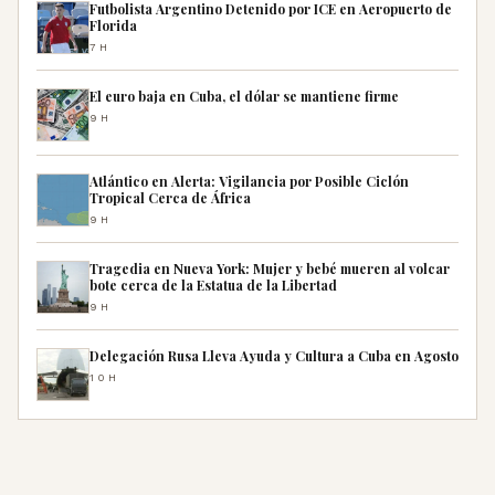
Futbolista Argentino Detenido por ICE en Aeropuerto de
Florida
7H
El euro baja en Cuba, el dólar se mantiene firme
9H
Atlántico en Alerta: Vigilancia por Posible Ciclón
Tropical Cerca de África
9H
Tragedia en Nueva York: Mujer y bebé mueren al volcar
bote cerca de la Estatua de la Libertad
9H
Delegación Rusa Lleva Ayuda y Cultura a Cuba en Agosto
10H