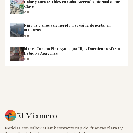
Dólar y Euro Estables en Cuba, Mercado Informal Sigue
Clave
6H
Niño de 7 años sale herido tras caída de portal en
Matanzas
6H
Madre Cubana Pide Ayuda por Hijos Durmiendo Afuera
Debido a Apagones
6H
El Miamero
Noticias con sabor Miami: contexto rapido, fuentes claras y