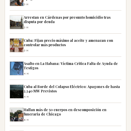
3H
Arrestan en Cárdenas por presunto homicidio tras
disputa por deuda
3H
Cuba: Fijan precio máximo al aceite y amenazan con
controlar más productos
3H
Asalto en La Habana: Víctima Critica Falta de Ayuda de
Testigos
4H
Cuba al Borde del Colapso Eléctrico: Apagones de hasta
2.340 MW Previstos
4H
Hallan más de 50 cuerpos en descomposición en
funeraria de Chicago
6H