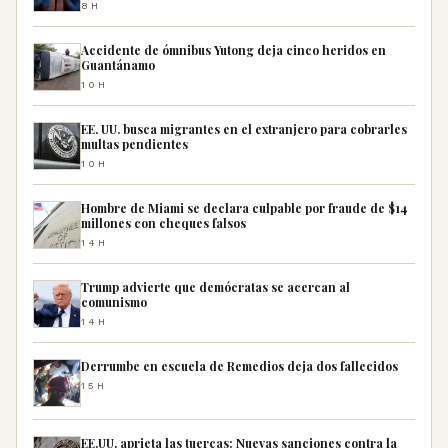
8H
Accidente de ómnibus Yutong deja cinco heridos en
Guantánamo
10H
EE. UU. busca migrantes en el extranjero para cobrarles
multas pendientes
10H
Hombre de Miami se declara culpable por fraude de $14
millones con cheques falsos
14H
Trump advierte que demócratas se acercan al
comunismo
14H
Derrumbe en escuela de Remedios deja dos fallecidos
15H
EE.UU. aprieta las tuercas: Nuevas sanciones contra la