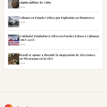
cúpula militar de Cuba
15H
Cubano en Estado Crítico por Explosión en Monterrey
15H
¡Cuidado! Estafadores Ofrecen Paroles Falsos a Cubanos
con I-220A
15H
Brasil se opone a discutir la suspensión de elecciones
en Nicaragua en la OEA
15H