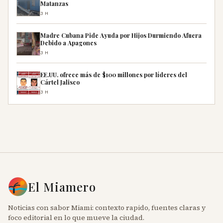
Matanzas
3H
Madre Cubana Pide Ayuda por Hijos Durmiendo Afuera
Debido a Apagones
3H
EE.UU. ofrece más de $100 millones por líderes del
Cártel Jalisco
3H
El Miamero
Noticias con sabor Miami: contexto rapido, fuentes claras y
foco editorial en lo que mueve la ciudad.