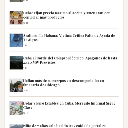
0H
Cuba: Fijan precio máximo al aceite y amenazan con
controlar más productos
0H
Asalto en La Habana: Víctima Critica Falta de Ayuda de
Testigos
1H
Cuba al Borde del Colapso Eléctrico: Apagones de hasta
2.340 MW Previstos
1H
Hallan más de 50 cuerpos en descomposición en
funeraria de Chicago
3H
Dólar y Euro Estables en Cuba, Mercado Informal Sigue
Clave
3H
Niño de 7 años sale herido tras caída de portal en