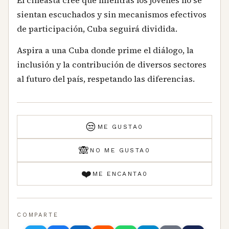
El cineasta cree que mientras los jóvenes no se
sientan escuchados y sin mecanismos efectivos
de participación, Cuba seguirá dividida.
Aspira a una Cuba donde prime el diálogo, la
inclusión y la contribución de diversos sectores
al futuro del país, respetando las diferencias.
😒
ME GUSTA
0
🙈
NO ME GUSTA
0
❤️
ME ENCANTA
0
COMPARTE