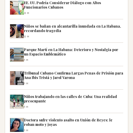
EE. UU. Podría Considerar Diálogo con Altos
Funcionarios Cubanos
0H
Niños se bañan en alcantarilla inundada en La Habana,
recordando tragedia
0H
Parque Martí en La Habana: Deterioro y Nostalgia por
un Espacio Emblemático
1H
Tribunal Cubano Confirma Largas Penas de Prisión para
Ana Ibis Tristá y Jarol Varona
1H
Niños trabajando en las calles de Cuba: Una realidad
preocupante
1H
Doctora sufre violento asalto en Unión de Reyes: le
roban moto y joyas
1H