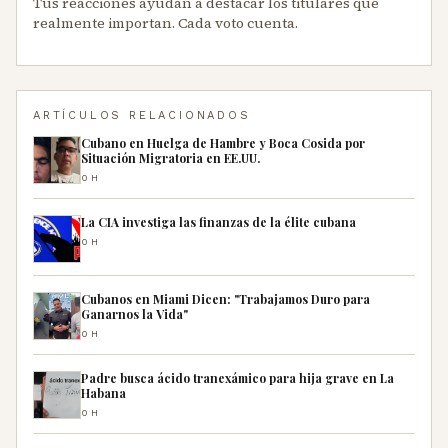
Tus reacciones ayudan a destacar los titulares que
realmente importan. Cada voto cuenta.
ARTÍCULOS RELACIONADOS
Cubano en Huelga de Hambre y Boca Cosida por
Situación Migratoria en EE.UU.
0H
La CIA investiga las finanzas de la élite cubana
0H
Cubanos en Miami Dicen: "Trabajamos Duro para
Ganarnos la Vida"
0H
Padre busca ácido tranexámico para hija grave en La
Habana
0H