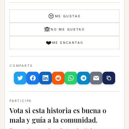
😒
ME GUSTA
0
🙈
NO ME GUSTA
0
❤️
ME ENCANTA
0
COMPARTE
PARTICIPA
Vota si esta historia es buena o
mala y guía a la comunidad.