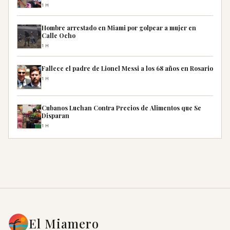
1H
Hombre arrestado en Miami por golpear a mujer en
Calle Ocho
1H
Fallece el padre de Lionel Messi a los 68 años en Rosario
1H
Cubanos Luchan Contra Precios de Alimentos que Se
Disparan
1H
El Miamero