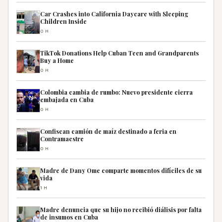
Car Crashes into California Daycare with Sleeping
Children Inside
0H
TikTok Donations Help Cuban Teen and Grandparents
Buy a Home
0H
Colombia cambia de rumbo: Nuevo presidente cierra
embajada en Cuba
0H
Confiscan camión de maíz destinado a feria en
Contramaestre
0H
Madre de Dany Ome comparte momentos difíciles de su
vida
1H
Madre denuncia que su hijo no recibió diálisis por falta
de insumos en Cuba