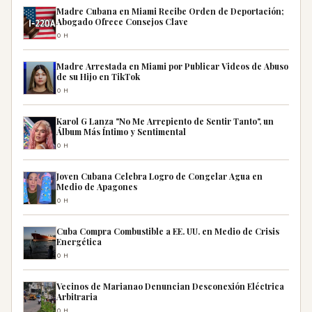
Madre Cubana en Miami Recibe Orden de Deportación;
Abogado Ofrece Consejos Clave
0H
Madre Arrestada en Miami por Publicar Videos de Abuso
de su Hijo en TikTok
0H
Karol G Lanza "No Me Arrepiento de Sentir Tanto", un
Álbum Más Íntimo y Sentimental
0H
Joven Cubana Celebra Logro de Congelar Agua en
Medio de Apagones
0H
Cuba Compra Combustible a EE. UU. en Medio de Crisis
Energética
0H
Vecinos de Marianao Denuncian Desconexión Eléctrica
Arbitraria
0H