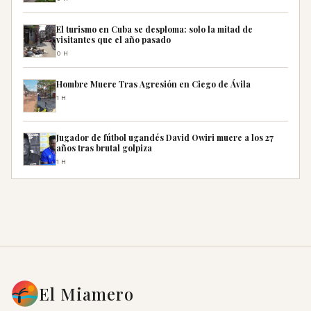
El turismo en Cuba se desploma: solo la mitad de
visitantes que el año pasado
0H
Hombre Muere Tras Agresión en Ciego de Ávila
1H
Jugador de fútbol ugandés David Owiri muere a los 27
años tras brutal golpiza
1H
El Miamero