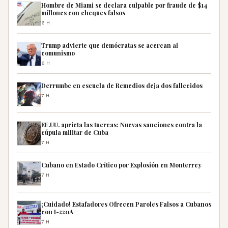
Hombre de Miami se declara culpable por fraude de $14
millones con cheques falsos
6H
Trump advierte que demócratas se acercan al
comunismo
6H
Derrumbe en escuela de Remedios deja dos fallecidos
7H
EE.UU. aprieta las tuercas: Nuevas sanciones contra la
cúpula militar de Cuba
7H
Cubano en Estado Crítico por Explosión en Monterrey
7H
¡Cuidado! Estafadores Ofrecen Paroles Falsos a Cubanos
con I-220A
7H