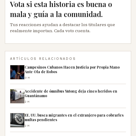
Vota si esta historia es buena o
mala y guía a la comunidad.
Tus reacciones ayudan a destacar los titulares que
realmente importan. Cada voto cuenta.
ARTÍCULOS RELACIONADOS
Campesinos Cubanos Hacen Justicia por Propia Mano
Ante Ola de Robos
0H
Accidente de ómnibus Yutong deja cinco heridos en
Guantánamo
2H
EE. UU. busca migrantes en el extranjero para cobrarles
multas pendientes
2H