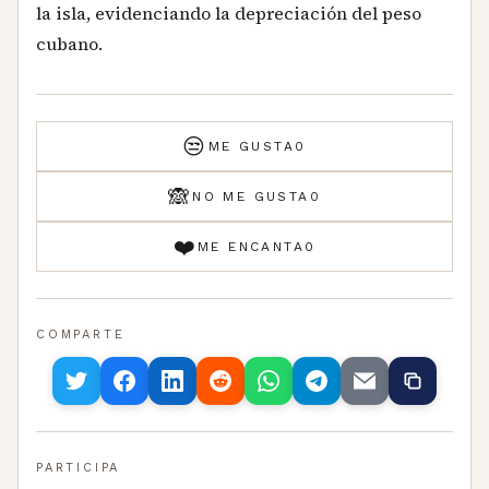
la isla, evidenciando la depreciación del peso
cubano.
😒
ME GUSTA
0
🙈
NO ME GUSTA
0
❤️
ME ENCANTA
0
COMPARTE
PARTICIPA