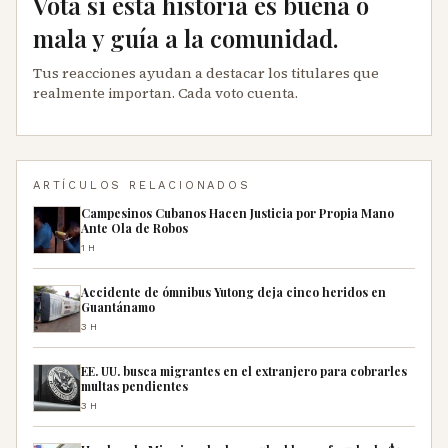
Vota si esta historia es buena o
mala y guía a la comunidad.
Tus reacciones ayudan a destacar los titulares que
realmente importan. Cada voto cuenta.
ARTÍCULOS RELACIONADOS
Campesinos Cubanos Hacen Justicia por Propia Mano
Ante Ola de Robos
1H
Accidente de ómnibus Yutong deja cinco heridos en
Guantánamo
3H
EE. UU. busca migrantes en el extranjero para cobrarles
multas pendientes
3H