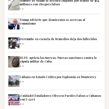
Hombre de Miami se declara culpable por fraude de $14
millones con cheques falsos
7H
Trump advierte que demócratas se acercan al
comunismo
7H
Derrumbe en escuela de Remedios deja dos fallecidos
8H
EE.UU. aprieta las tuercas: Nuevas sanciones contra la
cúpula militar de Cuba
8H
Cubano en Estado Crítico por Explosión en Monterrey
8H
¡Cuidado! Estafadores Ofrecen Paroles Falsos a Cubanos
con I-220A
8H