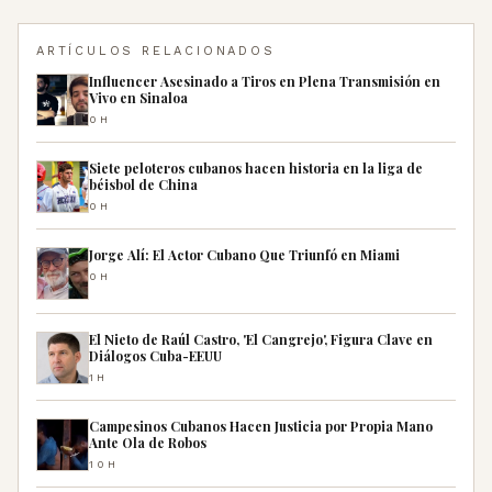
ARTÍCULOS RELACIONADOS
Influencer Asesinado a Tiros en Plena Transmisión en
Vivo en Sinaloa
0H
Siete peloteros cubanos hacen historia en la liga de
béisbol de China
0H
Jorge Alí: El Actor Cubano Que Triunfó en Miami
0H
El Nieto de Raúl Castro, 'El Cangrejo', Figura Clave en
Diálogos Cuba-EEUU
1H
Campesinos Cubanos Hacen Justicia por Propia Mano
Ante Ola de Robos
10H