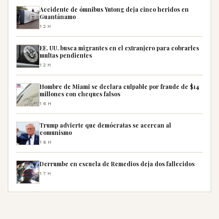
Accidente de ómnibus Yutong deja cinco heridos en
Guantánamo
12H
EE. UU. busca migrantes en el extranjero para cobrarles
multas pendientes
12H
Hombre de Miami se declara culpable por fraude de $14
millones con cheques falsos
16H
Trump advierte que demócratas se acercan al
comunismo
16H
Derrumbe en escuela de Remedios deja dos fallecidos
17H