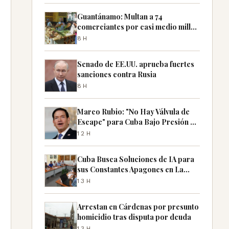
Guantánamo: Multan a 74
comerciantes por casi medio millón
de pesos por especulación
8H
Senado de EE.UU. aprueba fuertes
sanciones contra Rusia
8H
Marco Rubio: "No Hay Válvula de
Escape" para Cuba Bajo Presión de
EE.UU.
12H
Cuba Busca Soluciones de IA para
sus Constantes Apagones en La
Habana
13H
Arrestan en Cárdenas por presunto
homicidio tras disputa por deuda
13H