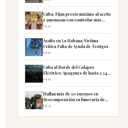
Cuba: Fijan precio máximo al aceite
y amenazan con controlar más
productos
13H
Asalto en La Habana: Víctima
Critica Falta de Ayuda de Testigos
14H
Cuba al Borde del Colapso
Eléctrico: Apagones de hasta 2.340
MW Previstos
14H
Hallan más de 50 cuerpos en
descomposición en funeraria de
Chicago
16H