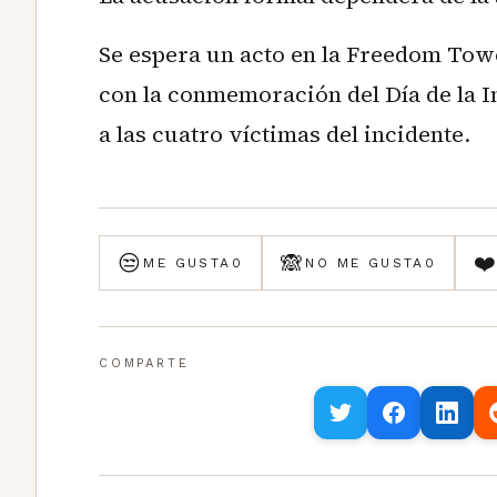
Se espera un acto en la Freedom Towe
con la conmemoración del Día de la 
a las cuatro víctimas del incidente.
😒
🙈
❤
ME GUSTA
0
NO ME GUSTA
0
COMPARTE