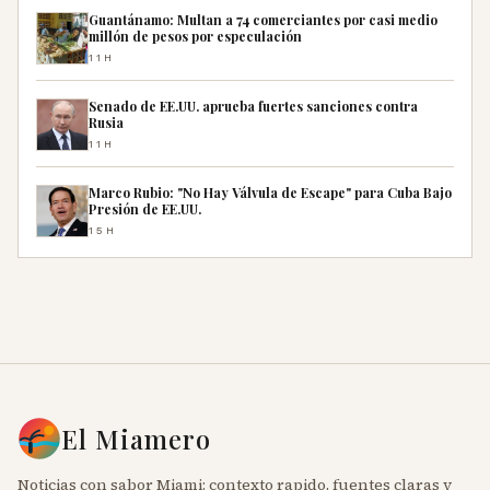
Guantánamo: Multan a 74 comerciantes por casi medio
millón de pesos por especulación
11H
Senado de EE.UU. aprueba fuertes sanciones contra
Rusia
11H
Marco Rubio: "No Hay Válvula de Escape" para Cuba Bajo
Presión de EE.UU.
15H
El Miamero
Noticias con sabor Miami: contexto rapido, fuentes claras y