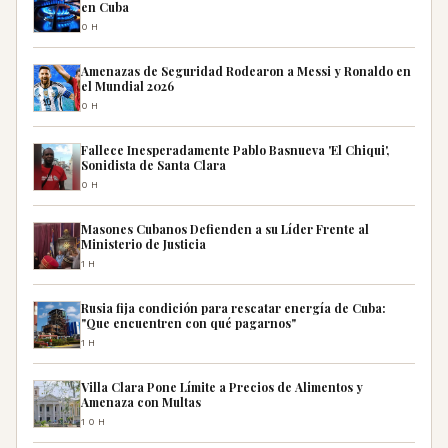
en Cuba
0H
Amenazas de Seguridad Rodearon a Messi y Ronaldo en
el Mundial 2026
0H
Fallece Inesperadamente Pablo Basnueva 'El Chiqui',
Sonidista de Santa Clara
0H
Masones Cubanos Defienden a su Líder Frente al
Ministerio de Justicia
1H
Rusia fija condición para rescatar energía de Cuba:
"Que encuentren con qué pagarnos"
1H
Villa Clara Pone Límite a Precios de Alimentos y
Amenaza con Multas
10H