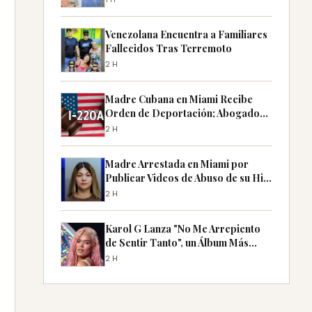
Venezolana Encuentra a Familiares
Fallecidos Tras Terremoto
2H
Madre Cubana en Miami Recibe
Orden de Deportación; Abogado
Ofrece Consejos Clave
2H
Madre Arrestada en Miami por
Publicar Videos de Abuso de su Hijo
en TikTok
2H
Karol G Lanza "No Me Arrepiento
de Sentir Tanto", un Álbum Más
Íntimo y Sentimental
2H