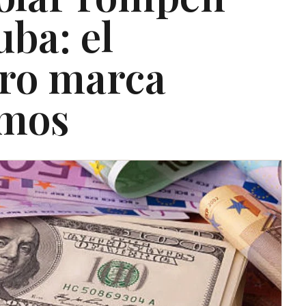
uba: el
ro marca
imos