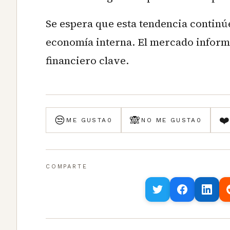
Se espera que esta tendencia continúe
economía interna. El mercado inform
financiero clave.
😒
🙈
❤
ME GUSTA
0
NO ME GUSTA
0
COMPARTE