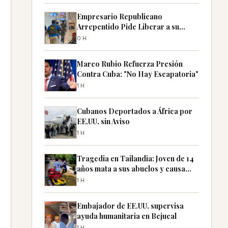
Empresario Republicano
Arrepentido Pide Liberar a su
Prometida Detenida por ICE
0H
Marco Rubio Refuerza Presión
Contra Cuba: "No Hay Escapatoria"
1H
Cubanos Deportados a África por
EE.UU. sin Aviso
1H
Tragedia en Tailandia: Joven de 14
años mata a sus abuelos y causa
masacre en escuela
1H
Embajador de EE.UU. supervisa
ayuda humanitaria en Bejucal
1H