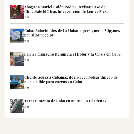
Abogada Mariel Colón Podría Revisar Caso de
Chocolate MC tras Intervención de Lenier Mesa
2H
Cuba: Autoridades de La Habana persiguen a Mipymes
por altos precios
2H
Laritza Camacho Denuncia el Dolor y la Crisis en Cuba
2H
Cliente acusa a Cubamax de no reembolsar dinero de
combustible para carros en Cuba
3H
Tercer Intento de Robo en un Día en Cárdenas
3H