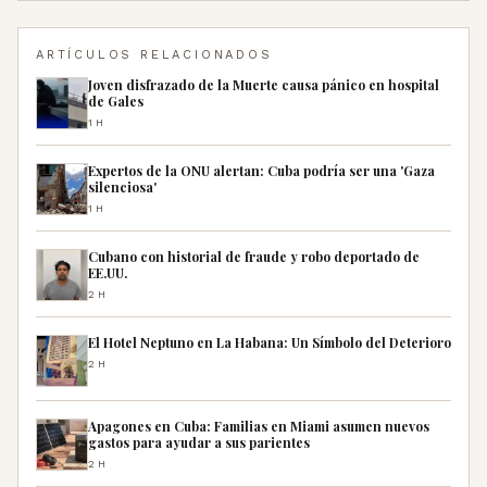
ARTÍCULOS RELACIONADOS
Joven disfrazado de la Muerte causa pánico en hospital
de Gales
1H
Expertos de la ONU alertan: Cuba podría ser una 'Gaza
silenciosa'
1H
Cubano con historial de fraude y robo deportado de
EE.UU.
2H
El Hotel Neptuno en La Habana: Un Símbolo del Deterioro
2H
Apagones en Cuba: Familias en Miami asumen nuevos
gastos para ayudar a sus parientes
2H