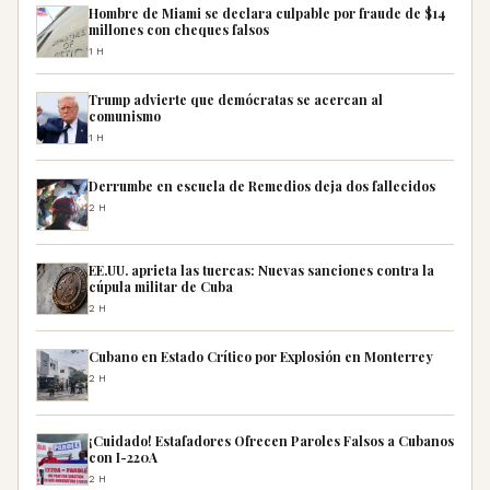
Hombre de Miami se declara culpable por fraude de $14
millones con cheques falsos
1H
Trump advierte que demócratas se acercan al
comunismo
1H
Derrumbe en escuela de Remedios deja dos fallecidos
2H
EE.UU. aprieta las tuercas: Nuevas sanciones contra la
cúpula militar de Cuba
2H
Cubano en Estado Crítico por Explosión en Monterrey
2H
¡Cuidado! Estafadores Ofrecen Paroles Falsos a Cubanos
con I-220A
2H