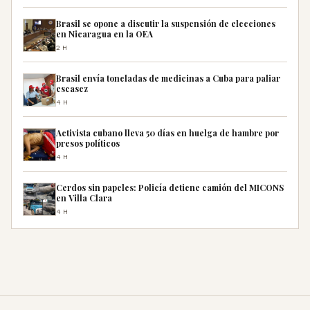
Brasil se opone a discutir la suspensión de elecciones
en Nicaragua en la OEA
2H
Brasil envía toneladas de medicinas a Cuba para paliar
escasez
4H
Activista cubano lleva 50 días en huelga de hambre por
presos políticos
4H
Cerdos sin papeles: Policía detiene camión del MICONS
en Villa Clara
4H