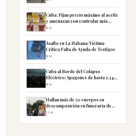
Cuba: Fijan precio máximo al aceite
y amenazan con controlar más
productos
8H
Asalto en La Habana: Víctima
Critica Falta de Ayuda de Testigos
9H
Cuba al Borde del Colapso
Eléctrico: Apagones de hasta 2.340
MW Previstos
9H
Hallan más de 50 cuerpos en
descomposición en funeraria de
Chicago
11H