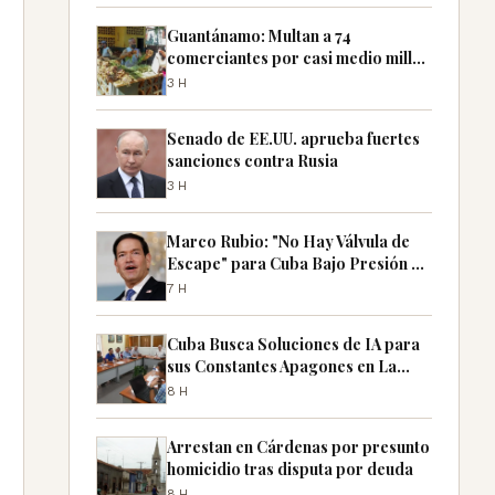
Guantánamo: Multan a 74
comerciantes por casi medio millón
de pesos por especulación
3H
Senado de EE.UU. aprueba fuertes
sanciones contra Rusia
3H
Marco Rubio: "No Hay Válvula de
Escape" para Cuba Bajo Presión de
EE.UU.
7H
Cuba Busca Soluciones de IA para
sus Constantes Apagones en La
Habana
8H
Arrestan en Cárdenas por presunto
homicidio tras disputa por deuda
8H