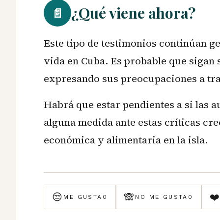
¿Qué viene ahora?
📄
Este tipo de testimonios continúan g
vida en Cuba. Es probable que sigan
expresando sus preocupaciones a trav
Habrá que estar pendientes a si las
alguna medida ante estas críticas cre
económica y alimentaria en la isla.
😒
🙈
❤
ME GUSTA
0
NO ME GUSTA
0