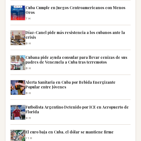
Cuba Cumple en Juegos Centroamericanos con Menos
Oros
7H
Díaz-Canel pide más resistencia a los cubanos ante la
crisis
8H
Cubana pide ayuda consular para llevar cenizas de sus
padres de Venezuela a Cuba tras terremotos
8H
Alerta Sanitaria en Cuba por Bebida Energizante
Popular entre Jóvenes
8H
Futbolista Argentino Detenido por ICE en Aeropuerto de
Florida
9H
El euro baja en Cuba, el dólar se mantiene firme
11H