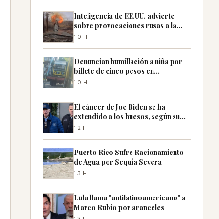
Inteligencia de EE.UU. advierte
sobre provocaciones rusas a la
OTAN
10H
Denuncian humillación a niña por
billete de cinco pesos en
Cienfuegos
10H
El cáncer de Joe Biden se ha
extendido a los huesos, según su
hijo Hunter
12H
Puerto Rico Sufre Racionamiento
de Agua por Sequía Severa
13H
Lula llama "antilatinoamericano" a
Marco Rubio por aranceles
13H