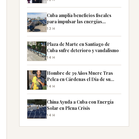
Cuba amplía beneficios fiscales
para impulsar las energías
renovables
13H
Plaza de Marte en Santiago de
Cuba sufre deterioro y vandalismo
14H
Hombre de 39 Años Muere Tras
Pelea en Cárdenas el Día de su
Cumpleaños
14H
China Ayuda a Cuba con Energía
Solar en Plena Crisis
14H