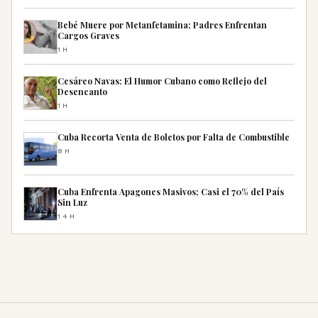
Bebé Muere por Metanfetamina; Padres Enfrentan
Cargos Graves
1H
Cesáreo Navas: El Humor Cubano como Reflejo del
Desencanto
1H
Cuba Recorta Venta de Boletos por Falta de Combustible
8H
Cuba Enfrenta Apagones Masivos; Casi el 70% del País
Sin Luz
14H