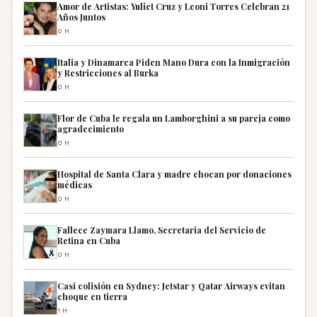
Amor de Artistas: Yuliet Cruz y Leoni Torres Celebran 21
Años Juntos
0H
Italia y Dinamarca Piden Mano Dura con la Inmigración
y Restricciones al Burka
0H
Flor de Cuba le regala un Lamborghini a su pareja como
agradecimiento
0H
Hospital de Santa Clara y madre chocan por donaciones
médicas
0H
Fallece Zaymara Llamo, Secretaria del Servicio de
Retina en Cuba
0H
Casi colisión en Sydney: Jetstar y Qatar Airways evitan
choque en tierra
1H