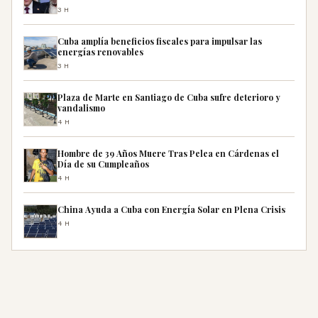
3H
Cuba amplía beneficios fiscales para impulsar las
energías renovables
3H
Plaza de Marte en Santiago de Cuba sufre deterioro y
vandalismo
4H
Hombre de 39 Años Muere Tras Pelea en Cárdenas el
Día de su Cumpleaños
4H
China Ayuda a Cuba con Energía Solar en Plena Crisis
4H