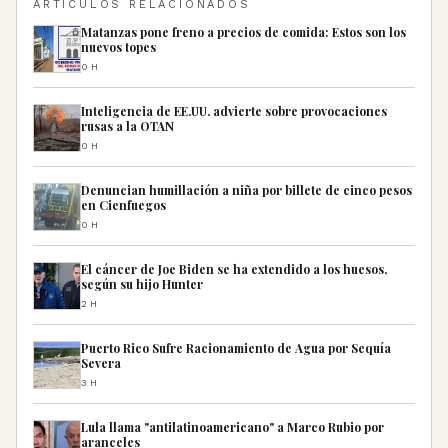
ARTÍCULOS RELACIONADOS
Matanzas pone freno a precios de comida: Estos son los
nuevos topes
0H
Inteligencia de EE.UU. advierte sobre provocaciones
rusas a la OTAN
0H
Denuncian humillación a niña por billete de cinco pesos
en Cienfuegos
0H
El cáncer de Joe Biden se ha extendido a los huesos,
según su hijo Hunter
2H
Puerto Rico Sufre Racionamiento de Agua por Sequía
Severa
3H
Lula llama "antilatinoamericano" a Marco Rubio por
aranceles