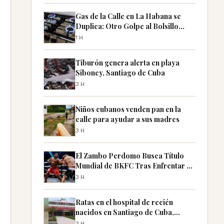
Gas de la Calle en La Habana se
Duplica: Otro Golpe al Bolsillo
Cubano
1H
Tiburón genera alerta en playa
Siboney, Santiago de Cuba
3H
Niños cubanos venden pan en la
calle para ayudar a sus madres
3H
El Zambo Perdomo Busca Título
Mundial de BKFC Tras Enfrentar a
Garrett
3H
Ratas en el hospital de recién
nacidos en Santiago de Cuba,
denuncian familiares
3H