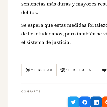
sentencias más duras y mayores rest
delitos.
Se espera que estas medidas fortalezc
de los ciudadanos, pero también se vi
el sistema de justicia.
😒
🙈
❤
ME GUSTA
0
NO ME GUSTA
0
COMPARTE