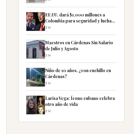
EE.UU. dará $1.000 millones a
Colombia para seguridad y lucha
contra el narco
3H
Maestros en Cárdenas Sin Salario
de Julio y Agosto
3H
Niño de 10 años, ¿con cuchillo en
Cárdenas?
3H
Larisa Vega: Ícono cubano celebra
otro año de vida
3H