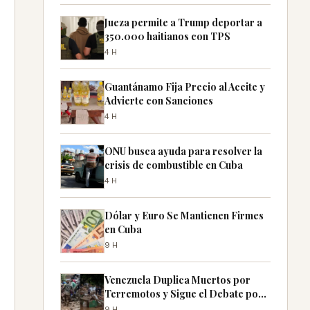
Jueza permite a Trump deportar a
350.000 haitianos con TPS
4H
Guantánamo Fija Precio al Aceite y
Advierte con Sanciones
4H
ONU busca ayuda para resolver la
crisis de combustible en Cuba
4H
Dólar y Euro Se Mantienen Firmes
en Cuba
9H
Venezuela Duplica Muertos por
Terremotos y Sigue el Debate por
Desaparecidos
9H