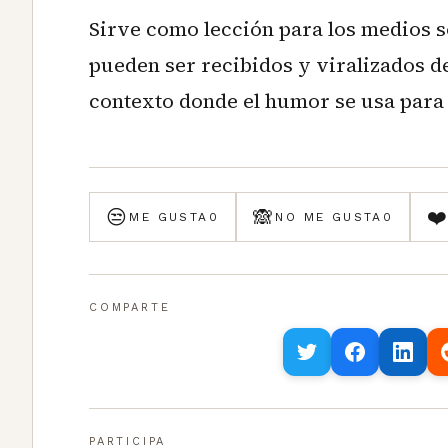
Sirve como lección para los medios
pueden ser recibidos y viralizados d
contexto donde el humor se usa para 
😒
🙈
❤
ME GUSTA
0
NO ME GUSTA
0
COMPARTE
PARTICIPA