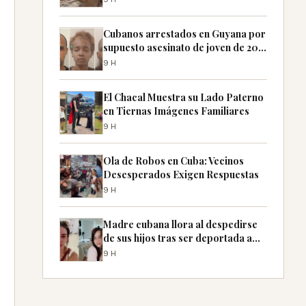
Cubanos arrestados en Guyana por
supuesto asesinato de joven de 20
años
9H
El Chacal Muestra su Lado Paterno
en Tiernas Imágenes Familiares
9H
Ola de Robos en Cuba: Vecinos
Desesperados Exigen Respuestas
9H
Madre cubana llora al despedirse
de sus hijos tras ser deportada a
México
9H