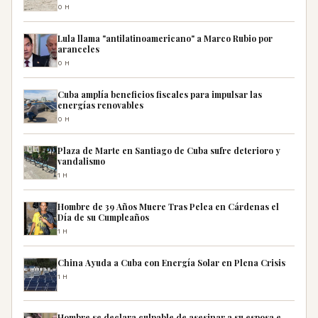
0H
Lula llama "antilatinoamericano" a Marco Rubio por
aranceles
0H
Cuba amplía beneficios fiscales para impulsar las
energías renovables
0H
Plaza de Marte en Santiago de Cuba sufre deterioro y
vandalismo
1H
Hombre de 39 Años Muere Tras Pelea en Cárdenas el
Día de su Cumpleaños
1H
China Ayuda a Cuba con Energía Solar en Plena Crisis
1H
Hombre se declara culpable de asesinar a su esposa e