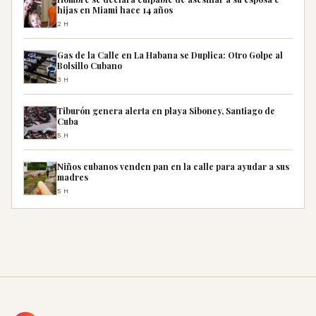
hijas en Miami hace 14 años
2H
Gas de la Calle en La Habana se Duplica: Otro Golpe al
Bolsillo Cubano
3H
Tiburón genera alerta en playa Siboney, Santiago de
Cuba
5H
Niños cubanos venden pan en la calle para ayudar a sus
madres
5H