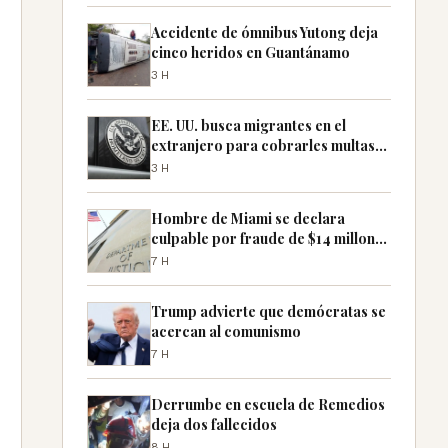
Accidente de ómnibus Yutong deja
cinco heridos en Guantánamo
3H
EE. UU. busca migrantes en el
extranjero para cobrarles multas
pendientes
3H
Hombre de Miami se declara
culpable por fraude de $14 millones
con cheques falsos
7H
Trump advierte que demócratas se
acercan al comunismo
7H
Derrumbe en escuela de Remedios
deja dos fallecidos
8H