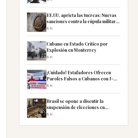
EE.UU. aprieta las tuercas: Nuevas
sanciones contra la cúpula militar
de Cuba
8H
Cubano en Estado Crítico por
Explosión en Monterrey
8H
¡Cuidado! Estafadores Ofrecen
Paroles Falsos a Cubanos con I-
220A
8H
Brasil se opone a discutir la
suspensión de elecciones en
Nicaragua en la OEA
8H