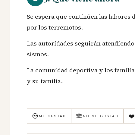
Se espera que continúen las labores 
por los terremotos.
Las autoridades seguirán atendiendo 
sismos.
La comunidad deportiva y los familia
y su familia.
😒
🙈
❤
ME GUSTA
0
NO ME GUSTA
0