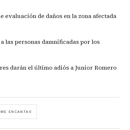
de evaluación de daños en la zona afectada
a las personas damnificadas por los
res darán el último adiós a Junior Romero
️
ME ENCANTA
0