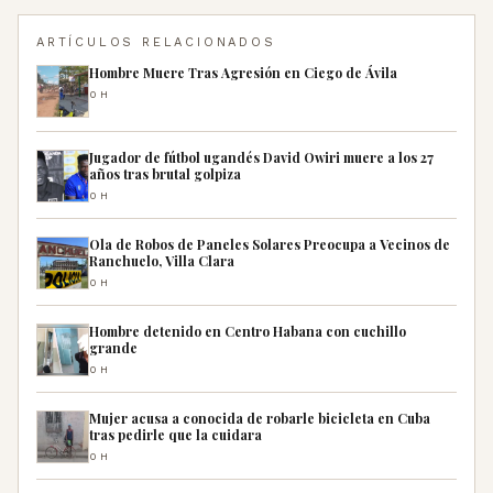
ARTÍCULOS RELACIONADOS
Hombre Muere Tras Agresión en Ciego de Ávila
0H
Jugador de fútbol ugandés David Owiri muere a los 27
años tras brutal golpiza
0H
Ola de Robos de Paneles Solares Preocupa a Vecinos de
Ranchuelo, Villa Clara
0H
Hombre detenido en Centro Habana con cuchillo
grande
0H
Mujer acusa a conocida de robarle bicicleta en Cuba
tras pedirle que la cuidara
0H