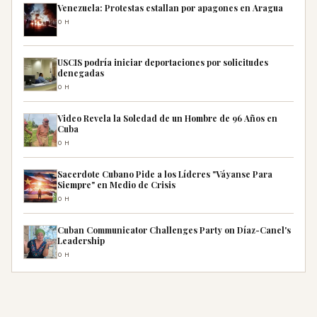
Venezuela: Protestas estallan por apagones en Aragua
0H
USCIS podría iniciar deportaciones por solicitudes
denegadas
0H
Video Revela la Soledad de un Hombre de 96 Años en
Cuba
0H
Sacerdote Cubano Pide a los Líderes "Váyanse Para
Siempre" en Medio de Crisis
0H
Cuban Communicator Challenges Party on Díaz-Canel's
Leadership
0H