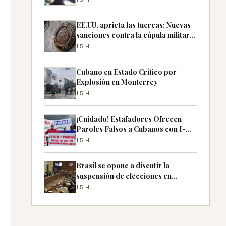
EE.UU. aprieta las tuercas: Nuevas
sanciones contra la cúpula militar
de Cuba
15H
Cubano en Estado Crítico por
Explosión en Monterrey
15H
¡Cuidado! Estafadores Ofrecen
Paroles Falsos a Cubanos con I-
220A
15H
Brasil se opone a discutir la
suspensión de elecciones en
Nicaragua en la OEA
15H