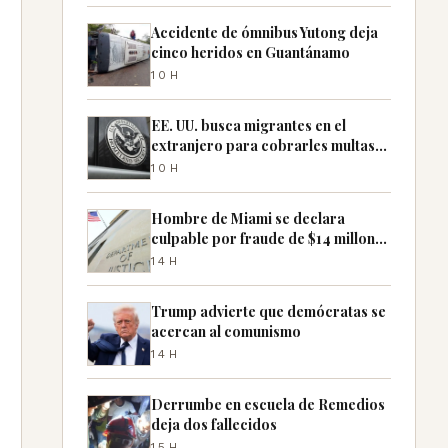
Accidente de ómnibus Yutong deja
cinco heridos en Guantánamo
10H
EE. UU. busca migrantes en el
extranjero para cobrarles multas
pendientes
10H
Hombre de Miami se declara
culpable por fraude de $14 millones
con cheques falsos
14H
Trump advierte que demócratas se
acercan al comunismo
14H
Derrumbe en escuela de Remedios
deja dos fallecidos
15H