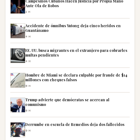
Campesinos Cubanos Hacen Justicia por Propia Mano
Ante Ola de Robos
2H
Accidente de ómnibus Yutong deja cinco heridos en
Guantánamo
4H
EE. UU. busca migrantes en el extranjero para cobrarles
multas pendientes
4H
Hombre de Miami se declara culpable por fraude de $14
millones con cheques falsos
8H
Trump advierte que demócratas se acercan al
comunismo
8H
Derrumbe en escuela de Remedios deja dos fallecidos
9H