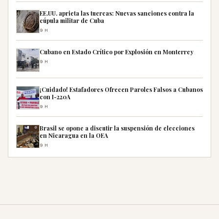
EE.UU. aprieta las tuercas: Nuevas sanciones contra la
cúpula militar de Cuba
9H
Cubano en Estado Crítico por Explosión en Monterrey
9H
¡Cuidado! Estafadores Ofrecen Paroles Falsos a Cubanos
con I-220A
9H
Brasil se opone a discutir la suspensión de elecciones
en Nicaragua en la OEA
9H