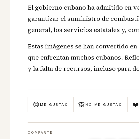
El gobierno cubano ha admitido en va
garantizar el suministro de combustib
general, los servicios estatales y, co
Estas imágenes se han convertido en u
que enfrentan muchos cubanos. Reflej
y la falta de recursos, incluso para d
😒
🙈
❤
ME GUSTA
0
NO ME GUSTA
0
COMPARTE