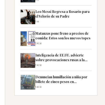
Leo Messi Regresa a Rosario para
el Velorio de su Padre
1H
Matanzas pone freno a precios de
comida: Estos son los nuevos topes
14H
Inteligencia de EE.UU. advierte
sobre provocaciones rusas a la
OTAN
14H
Denuncian humillación a niña por
billete de cinco pesos en
Cienfuegos
14H