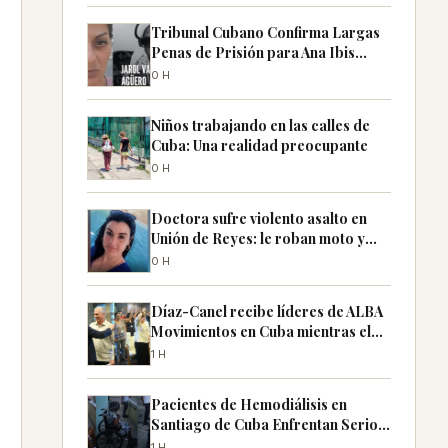
Tribunal Cubano Confirma Largas
Penas de Prisión para Ana Ibis
Tristá y Jarol Varona
0H
Niños trabajando en las calles de
Cuba: Una realidad preocupante
0H
Doctora sufre violento asalto en
Unión de Reyes: le roban moto y
joyas
0H
Díaz-Canel recibe líderes de ALBA
Movimientos en Cuba mientras el
país sufre apagones
1H
Pacientes de Hemodiálisis en
Santiago de Cuba Enfrentan Serios
Problemas
1H