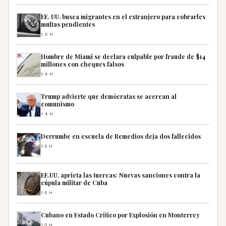
EE. UU. busca migrantes en el extranjero para cobrarles
multas pendientes
10H
Hombre de Miami se declara culpable por fraude de $14
millones con cheques falsos
14H
Trump advierte que demócratas se acercan al
comunismo
14H
Derrumbe en escuela de Remedios deja dos fallecidos
15H
EE.UU. aprieta las tuercas: Nuevas sanciones contra la
cúpula militar de Cuba
15H
Cubano en Estado Crítico por Explosión en Monterrey
15H