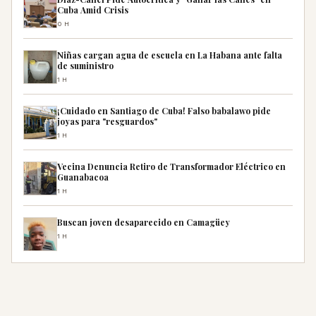
Cuba Amid Crisis
0H
Niñas cargan agua de escuela en La Habana ante falta
de suministro
1H
¡Cuidado en Santiago de Cuba! Falso babalawo pide
joyas para "resguardos"
1H
Vecina Denuncia Retiro de Transformador Eléctrico en
Guanabacoa
1H
Buscan joven desaparecido en Camagüey
1H