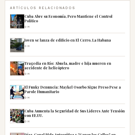
ARTÍCULOS RELACIONADOS
Cuba Abre su Economía, Pero Mantiene el Control
Político
0H
Joven se lanza de edificio en El Cerro, La Habana
0H
Tragedia en Río: Abuela, madre e hija mueren en
accidente de helicóptero
0H
El Funky Denuncia: Maykel Osorbo Sigue Preso Pese a
Parole Humanitario
0H
Cuba Aumenta la Seguridad de Sus Líderes Ante Tensión
con EE.UU.
0H
Díaz-Canel Pide Autocrítica y "Ganar las Calles" en