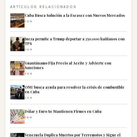
ARTÍCULOS RELACIONADOS
Cuba Busca Solución a la Escasez con Nuevos Mercados
10H
Jueza permite a Trump deportar a 350.000 haitianos con
TPS
10H
Guantánamo Fija Precio al Aceite y Advierte con
Sanciones
10H
ONU busca ayuda para resolver la crisis de combustible
en Cuba
10H
Dólar y Euro Se Mantienen Firmes en Cuba
15H
Venezuela Duplica Muertos por Terremotos y Sigue el