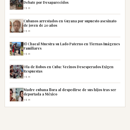
Debate por Desaparecidos
15H
Cubanos arrestados en Guyana por supuesto asesinato
de joven de 20 años
15H
El Chacal Muestra su Lado Paterno en Tiernas Imágenes
Familiares
15H
Ola de Robos en Cuba: Vecinos Desesperados Exigen
Respuestas
15H
Madre cubana llora al despedirse de sus hijos tras ser
deportada a México
15H